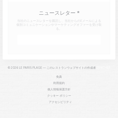
ニュースレター
*
当社のニュースレターを購読し、当社からのEメールによる
個別コミュニケーションやマーケティングオファーを受け取
る。
登録する
((新
© 2026 LE PARIS PLAGE — このレストランウェブサイトの作成者
ZENCHEF
((新しいウィンドウで開きます))
免責
((新しいウィンドウで開きます))
利用規約
((新しいウィンドウで開きます))
個人情報保護方針
((新しいウィンドウで開きます))
クッキー ポリシー
((新しいウィンドウで開きます))
アクセシビリティ