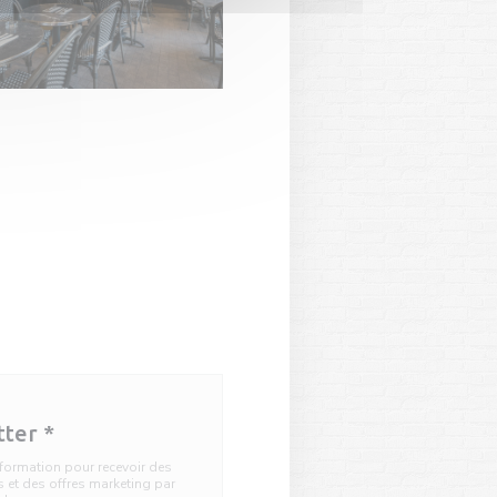
tter
*
information pour recevoir des
et des offres marketing par