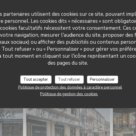
s partenaires utilisent des cookies sur ce site, pouvant impl
e personnel. Les cookies dits « nécessaires » sont obligatoir
 cookies facultatifs nécessitent votre consentement. Ces co
votre navigation, mesurer l'audience du site, proposer des f
seaux sociaux) ou afficher des publicités ou contenus person
 « Tout refuser » ou « Personnaliser » pour gérer vos préfé
Le Paris Plage
 à tout moment en cliquant sur l'icône représentant un coo
des pages du site.
Tout accepter
Tout refuser
Personnaliser
LE RESTAURANT
Politique de protection des données à caractère personnel
Politique de gestion des cookies