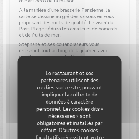
chic art déco de la maison.
A la manière d’une brasserie Parisienne, la
carte se dessine au gré des saisons en vous
proposant des mets de qualité. Le vivier du
Paris Plage séduira les amateurs de homards
et de fruits de mer.
Stephane et ses collaborateurs vous
recevront tout au long de la journée avec
gentillesse, sourire et attention.
Le restaurant et ses
partenaires utilisent des
cookies sur ce site, pouvant
Infos pratiques
impliquer la collecte de
données à caractère
Cuisine
personnel. Les cookies dits «
Cuisine Traditionnelle, Fait maison
nécessaires » sont
Type de restaurant
obligatoires et installés par
Restaurant Bar
défaut. D'autres cookies
facultatifs nécessitent votre