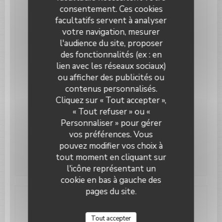
Services
consentement. Ces cookies
Terrasse couverte, Terrasse chauffée,
facultatifs servent à analyser
Climatisation, Accès aux personnes à mobilité
votre navigation, mesurer
réduite, Terrasse, Wifi
l'audience du site, proposer
Moyens de paiement
des fonctionnalités (ex : en
Paiement Sans Contact, Eurocard/Mastercard,
lien avec les réseaux sociaux)
Titres restaurant, Visa, Chèques Vacances,
ou afficher des publicités ou
American Express
contenus personnalisés.
Le Paris Plage
Cliquez sur « Tout accepter »,
« Tout refuser » ou «
Horaires
Personnaliser » pour gérer
vos préférences. Vous
pouvez modifier vos choix à
Lun
-
Dim
09h00 - 00h00
tout moment en cliquant sur
l'icône représentant un
cookie en bas à gauche des
pages du site.
Adresse
Tout accepter