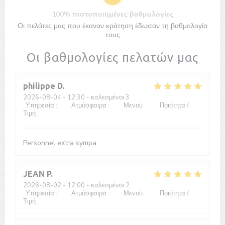
100% πιστοποιημένες βαθμολογίες
Οι πελάτες μας που έκαναν κράτηση έδωσαν τη βαθμολογία
τους
Οι βαθμολογίες πελατών μας
philippe
D
2026-08-04
- 12:30 - καλεσμένοι 3
Υπηρεσία
:
5
/5
Ατμόσφαιρα
:
5
/5
Μενού
:
4
/5
Ποιότητα /
Τιμή
:
5
/5
Personnel extra sympa
JEAN
P
2026-08-02
- 12:00 - καλεσμένοι 2
Υπηρεσία
:
5
/5
Ατμόσφαιρα
:
5
/5
Μενού
:
5
/5
Ποιότητα /
Τιμή
:
5
/5