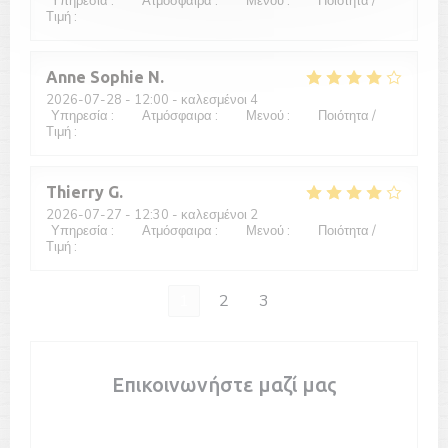
Υπηρεσία
:
5
/5
Ατμόσφαιρα
:
5
/5
Μενού
:
5
/5
Ποιότητα /
Τιμή
:
5
/5
Anne Sophie
N
2026-07-28
- 12:00 - καλεσμένοι 4
Υπηρεσία
:
4
/5
Ατμόσφαιρα
:
3
/5
Μενού
:
3
/5
Ποιότητα /
Τιμή
:
3
/5
Thierry
G
2026-07-27
- 12:30 - καλεσμένοι 2
Υπηρεσία
:
5
/5
Ατμόσφαιρα
:
4
/5
Μενού
:
4
/5
Ποιότητα /
Τιμή
:
5
/5
1
2
3
Επικοινωνήστε μαζί μας
Κάντε κράτηση τραπεζιού