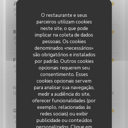
JEAN
P
2026-08-02
- 12:00 - guests 2
O restaurante e seus
service
:
5
/5
ambience
:
5
/5
menu
:
5
/5
quality_price
:
5
/5
parceiros utilizam cookies
neste site, o que pode
Barbara
M
implicar na coleta de dados
2026-08-02
- 12:00 - guests 2
pessoais. Os cookies
service
:
5
/5
ambience
:
5
/5
menu
:
5
/5
quality_price
:
5
/5
denominados «necessários»
são obrigatórios e instalados
Felix
U
por padrão. Outros cookies
2026-07-31
- 19:00 - guests 4
opcionais requerem seu
service
:
5
/5
ambience
:
4
/5
menu
:
4
/5
quality_price
:
5
/5
consentimento. Esses
cookies opcionais servem
para analisar sua navegação,
Klassisch französische Brasserie-Bistro-Küche. Gute
Qualität sehr flotter Service. Äußerst zufriedenstellend
medir a audiência do site,
oferecer funcionalidades (por
exemplo, relacionadas às
Guy
B
redes sociais) ou exibir
2026-07-31
- 12:30 - guests 3
publicidade ou conteúdos
Le Paris Plage
service
:
5
/5
ambience
:
5
/5
menu
:
5
/5
quality_price
:
5
/5
personalizados. Clique em