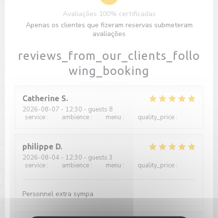
Avaliações 100% certificadas
Apenas os clientes que fizeram reservas submeteram
avaliações
reviews_from_our_clients_follo
wing_booking
Catherine
S
2026-08-07
- 12:30 - guests 8
service
:
5
/5
ambience
:
4
/5
menu
:
4
/5
quality_price
:
4
/5
philippe
D
2026-08-04
- 12:30 - guests 3
service
:
5
/5
ambience
:
5
/5
menu
:
4
/5
quality_price
:
5
/5
Personnel extra sympa