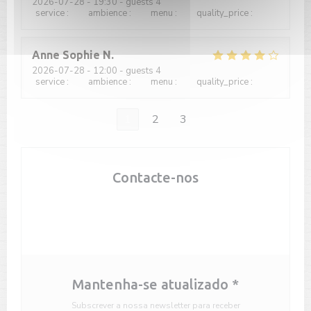
2026-07-28
- 19:30 - guests 4
service
:
5
/5
ambience
:
5
/5
menu
:
5
/5
quality_price
:
5
/5
Anne Sophie
N
2026-07-28
- 12:00 - guests 4
service
:
4
/5
ambience
:
3
/5
menu
:
3
/5
quality_price
:
3
/5
1
2
3
Contacte-nos
Reservar uma mesa
Mantenha-se atualizado
*
Subscrever a nossa newsletter para receber