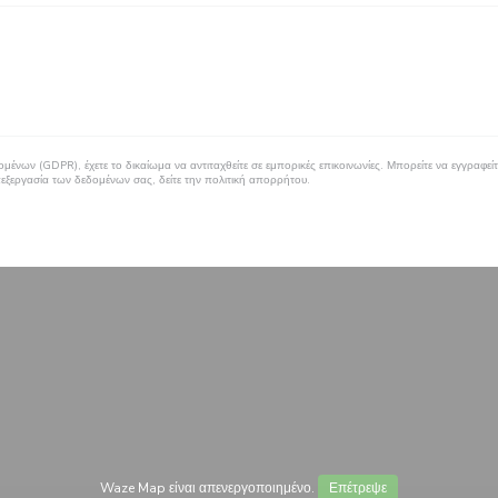
ένων (GDPR), έχετε το δικαίωμα να αντιταχθείτε σε εμπορικές επικοινωνίες. Μπορείτε να εγγραφ
πεξεργασία των δεδομένων σας, δείτε την
πολιτική απορρήτου
.
Waze Map είναι απενεργοποιημένο.
Επέτρεψε