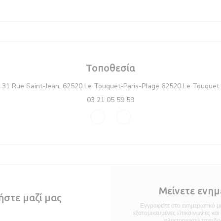
Τοποθεσία
31 Rue Saint-Jean, 62520 Le Touquet-Paris-Plage 62520 Le Touquet
03 21 05 59 59
Facebook ((ανοίγει σε νέο παράθυρ
Instagram ((ανοίγει σε νέο 
Μείνετε ενη
ήστε μαζί μας
Εγγραφείτε στο ενημερωτικό μα
εξατομικευμένες επικοινωνίες κα
 κράτηση
ηλεκτρονικού ταχυδρ