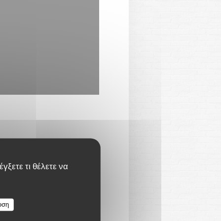
γξετε τι θέλετε να
ουργίας
υση
09:00 - 00:00