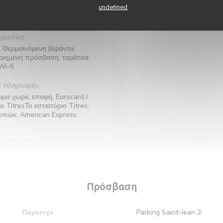
επιχείρησης
undefined
τόριο Μπαρ
ρεσίες
 Θερμαινόμενη βεράντα,
οιημένη πρόσβαση, ταράτσα,
Wi-fi
ι πληρωμής
α χωρίς επαφή, Eurocard /
ο TitresΤο εστιατόριο Titres,
κοπών, American Express
Πρόσβαση
Πάρκινγκ
Parking Saint-Jean 2