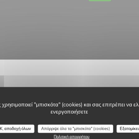
 χρησιμοποιεί "μπισκότα" (cookies) και σας επιτρέπει να ελέ
ενεργοποιήσετε
πληροφορίες
Ώρες λειτ
Le Paris Plage
ουζίνα
K, αποδοχή όλων
Απόρριψε όλα τα "μπισκότα" (cookies)
Εξατομίκε
Δ�
-
Κ�
κουζίνα, Σπιτικό
Πολιτική απορρήτου