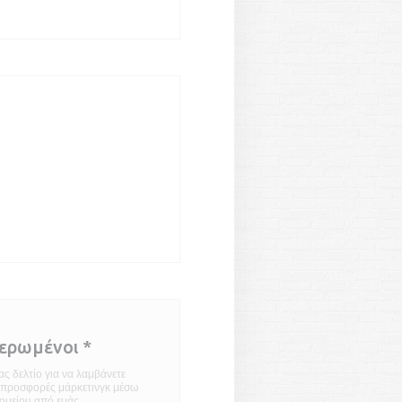
((ανοίγει σε νέο παράθυρο))
ο))
παράθυρο))
μερωμένοι
*
ς δελτίο για να λαμβάνετε
ι προσφορές μάρκετινγκ μέσω
ομείου από εμάς.