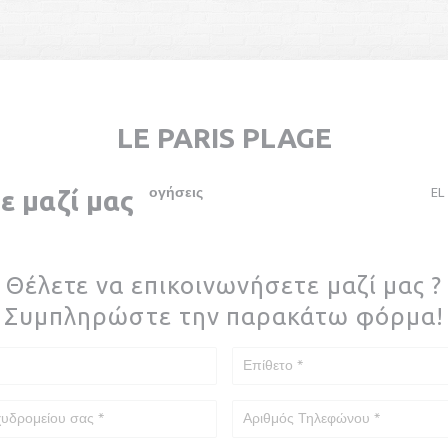
LE PARIS PLAGE
ωτογραφίες
Αξιολογήσεις
Χάρτης και Επικοινωνία
EL
ε μαζί μας
((ανοίγει σε νέο παράθυρο))
((ανοίγει σε νέο παράθυρο))
Θέλετε να επικοινωνήσετε μαζί μας ?
Συμπληρώστε την παρακάτω φόρμα!