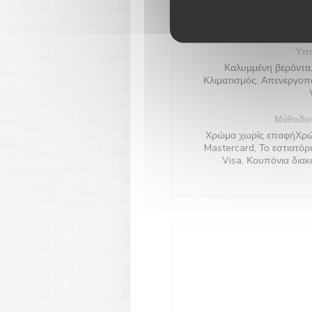
Τύπος 
Εστια
Υπη
Καλυμμένη βεράντα,
Κλιματισμός, Απενεργοπ
Μέθοδο
Χρώμα χωρίς επαφήΧρώμ
Mastercard, Το εστιατόρι
Visa, Κουπόνια δια