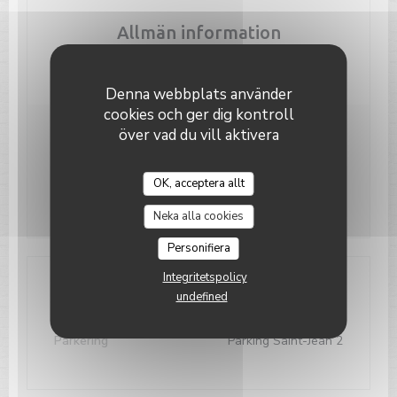
Allmän information
Tjänster
Denna webbplats använder
cookies och ger dig kontroll
över vad du vill aktivera
Öppettider
OK, acceptera allt
Man
-
Son
09:00 - 00:00
Le Paris Plage
Neka alla cookies
Personifiera
Integritetspolicy
Åtkomst
undefined
Parkering
Parking Saint-Jean 2