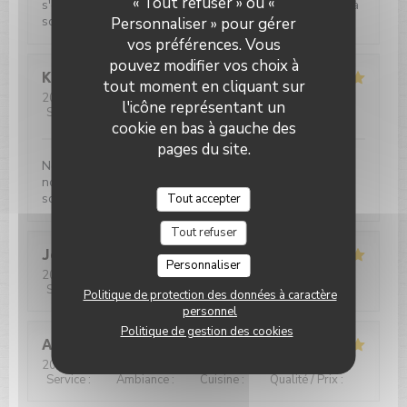
« Tout refuser » ou «
s'est régalée et réjouie de la courtoisie du personnel à
son égard.
Personnaliser » pour gérer
vos préférences. Vous
pouvez modifier vos choix à
Katrien
M
tout moment en cliquant sur
2026-07-28
- 19:30 - Couverts 2
l'icône représentant un
Service
:
5
/5
Ambiance
:
4
/5
Cuisine
:
5
/5
Qualité / Prix
:
5
/5
cookie en bas à gauche des
pages du site.
Nous sommes accuellis très chaleureusement avec
notre chien (Bouvier bernois). Les plats étaient bien
soignés. Notre serveur était supersympa.
Tout accepter
Tout refuser
Joelle
V
Personnaliser
2026-07-29
- 12:00 - Couverts 2
Service
:
5
/5
Ambiance
:
5
/5
Cuisine
:
5
/5
Qualité / Prix
:
5
/5
Politique de protection des données à caractère
personnel
Politique de gestion des cookies
ANNE
H
2026-07-28
- 19:30 - Couverts 4
Service
:
5
/5
Ambiance
:
5
/5
Cuisine
:
5
/5
Qualité / Prix
:
5
/5