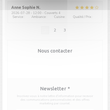
Anne Sophie
N
2026-07-28
- 12:00 - Couverts 4
Service
:
4
/5
Ambiance
:
3
/5
Cuisine
:
3
/5
Qualité / Prix
:
3
/5
1
2
3
Nous contacter
Réserver
Newsletter
*
Inscrivez-vous à notre lettre d'information pour recevoir
des communications personnalisées et des offres
marketing par courriel.