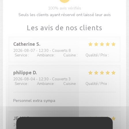
100% avis vérifiés
Seuls les clients ayant réservé ont laissé leur avis
Les avis de nos clients
Catherine
S
2026-08-07
- 12:30 - Couverts 8
Service
:
5
/5
Ambiance
:
4
/5
Cuisine
:
4
/5
Qualité / Prix
:
4
/5
philippe
D
2026-08-04
- 12:30 - Couverts 3
Service
:
5
/5
Ambiance
:
5
/5
Cuisine
:
4
/5
Qualité / Prix
:
5
/5
Personnel extra sympa
JEAN
P
2026-08-02
- 12:00 - Couverts 2