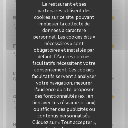
Service
:
5
/5
Ambiance
:
5
/5
Cuisine
:
5
/5
Qualité / Prix
:
5
/5
Le restaurant et ses
partenaires utilisent des
cookies sur ce site, pouvant
Barbara
M
impliquer la collecte de
2026-08-02
- 12:00 - Couverts 2
Service
:
5
/5
Ambiance
:
5
/5
Cuisine
:
5
/5
Qualité / Prix
:
5
/5
données à caractère
personnel. Les cookies dits «
nécessaires » sont
Felix
U
obligatoires et installés par
2026-07-31
- 19:00 - Couverts 4
défaut. D'autres cookies
Service
:
5
/5
Ambiance
:
4
/5
Cuisine
:
4
/5
Qualité / Prix
:
5
/5
facultatifs nécessitent votre
consentement. Ces cookies
Klassisch französische Brasserie-Bistro-Küche. Gute
facultatifs servent à analyser
Qualität sehr flotter Service. Äußerst zufriedenstellend
votre navigation, mesurer
l'audience du site, proposer
des fonctionnalités (ex : en
Guy
B
lien avec les réseaux sociaux)
2026-07-31
- 12:30 - Couverts 3
Service
:
5
/5
Ambiance
:
5
/5
Cuisine
:
5
/5
Qualité / Prix
:
5
/5
ou afficher des publicités ou
contenus personnalisés.
Le Paris Plage
Cliquez sur « Tout accepter »,
Nous avons emmené notre maman âgée de 87 ans, qui