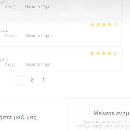
νοι 4
/5
Μενού
:
5
/5
Ποιότητα / Τιμή
:
5
/5
νοι 4
/5
Μενού
:
3
/5
Ποιότητα / Τιμή
:
3
/5
νοι 2
/5
Μενού
:
4
/5
Ποιότητα / Τιμή
:
5
/5
1
2
3
Μείνετε ενη
ήστε μαζί μας
Εγγραφείτε στο ενημερωτικό μα
εξατομικευμένες επικοινωνίες κα