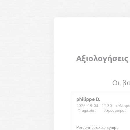
Πίνακας διαχείρισης "Μπισκότων" (Cookies)
Φ
Αξιολογήσεις
Οι β
philippe
D
2026-08-04
- 12:30 - καλεσμέ
Υπηρεσία
:
5
/5
Ατμόσφαιρα
:
5
Personnel extra sympa