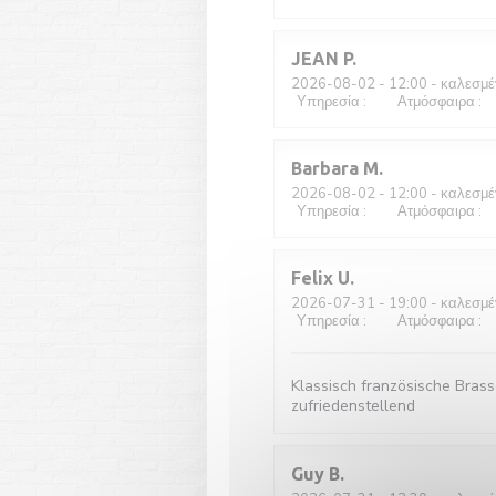
JEAN
P
2026-08-02
- 12:00 - καλεσμέ
Υπηρεσία
:
5
/5
Ατμόσφαιρα
:
5
Barbara
M
2026-08-02
- 12:00 - καλεσμέ
Υπηρεσία
:
5
/5
Ατμόσφαιρα
:
5
Felix
U
2026-07-31
- 19:00 - καλεσμέ
Υπηρεσία
:
5
/5
Ατμόσφαιρα
:
4
Klassisch französische Brasse
zufriedenstellend
Guy
B