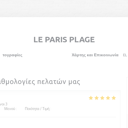
LE PARIS PLAGE
ωτογραφίες
Αξιολογήσεις
Χάρτης και Επικοινωνία
EL
((ανοίγει σε νέο παράθυρο))
((ανοίγει σε νέο παράθυρο))
αθμολογίες πελατών μας
νοι 3
/5
Μενού
:
4
/5
Ποιότητα / Τιμή
:
5
/5