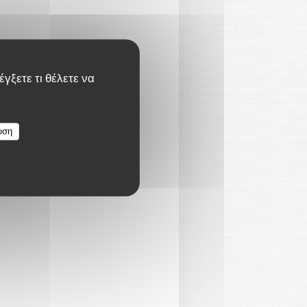
γξετε τι θέλετε να
υση