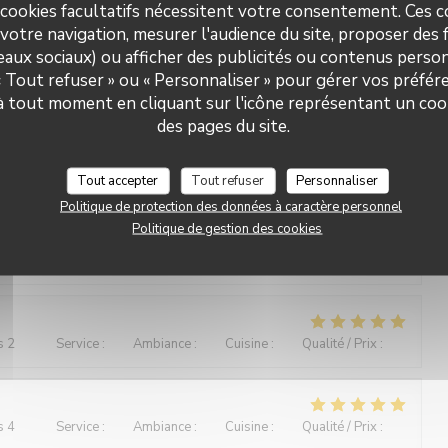
 cookies facultatifs nécessitent votre consentement. Ces co
s 3
Service
:
5
/5
Ambiance
:
5
/5
Cuisine
:
5
/5
Qualité / Prix
:
5
/5
votre navigation, mesurer l'audience du site, proposer des f
seaux sociaux) ou afficher des publicités ou contenus person
 « Tout refuser » ou « Personnaliser » pour gérer vos préfé
an âgée de 87 ans, qui s'est régalée et réjouie de la
Le Paris Plage
n égard.
 à tout moment en cliquant sur l'icône représentant un coo
des pages du site.
Tout accepter
Tout refuser
Personnaliser
s 2
Service
:
5
/5
Ambiance
:
4
/5
Cuisine
:
5
/5
Qualité / Prix
:
5
/5
Politique de protection des données à caractère personnel
Politique de gestion des cookies
haleureusement avec notre chien (Bouvier bernois). Les plats
serveur était supersympa.
s 2
Service
:
5
/5
Ambiance
:
5
/5
Cuisine
:
5
/5
Qualité / Prix
:
5
/5
s 4
Service
:
5
/5
Ambiance
:
5
/5
Cuisine
:
5
/5
Qualité / Prix
:
5
/5