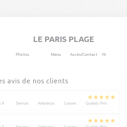
LE PARIS PLAGE
((ouvre une nouvelle fenêtre))
Photos
Avis
Menu
Accès/Contact
FR
((ouvre une nouvelle fenêtre))
es avis de nos clients
s 8
Service
:
5
/5
Ambiance
:
4
/5
Cuisine
:
4
/5
Qualité / Prix
:
4
/5