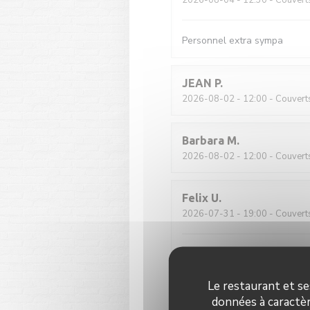
2026-08-04
- 12:30 - Couvert
Personnel extra sympa
JEAN
P
2026-08-02
- 12:00 - Couvert
Barbara
M
2026-08-02
- 12:00 - Couvert
Felix
U
2026-07-31
- 19:00 - Couvert
Klassisch französische Brasse
zufriedenstellend
Le restaurant et se
données à caractèr
Guy
B