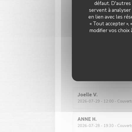
défaut. D'autres
2026-07-31
- 12:30 - Couvert
servent à analyser 
en lien avec les ré
« Tout accepter »,
Nous avons emmené notre mam
courtoisie du personnel à so
modifier vos choix
Katrien
M
2026-07-28
- 19:30 - Couvert
Nous sommes accuellis très c
étaient bien soignés. Notre 
Joelle
V
2026-07-29
- 12:00 - Couvert
ANNE
H
2026-07-28
- 19:30 - Couvert