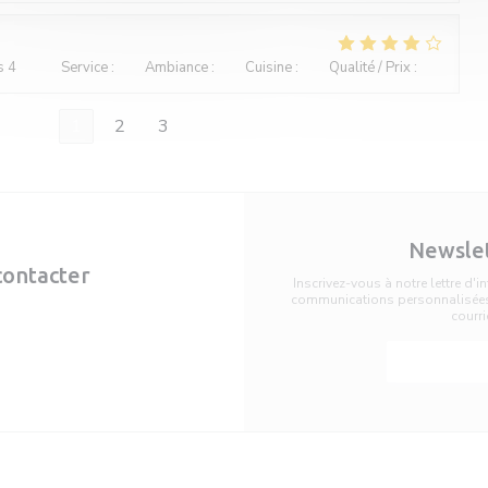
s 4
Service
:
4
/5
Ambiance
:
3
/5
Cuisine
:
3
/5
Qualité / Prix
:
3
/5
1
2
3
Newsle
contacter
Inscrivez-vous à notre lettre d'
communications personnalisées 
courri
server
S'abon