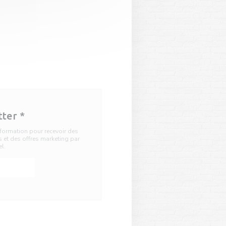
tter
*
information pour recevoir des
et des offres marketing par
el.
ner