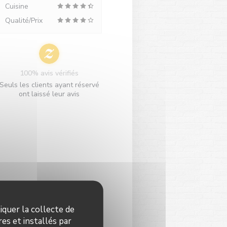
Cuisine
Qualité/Prix
100% avis vérifiés
Seuls les clients ayant réservé
ont laissé leur avis
iquer la collecte de
es et installés par