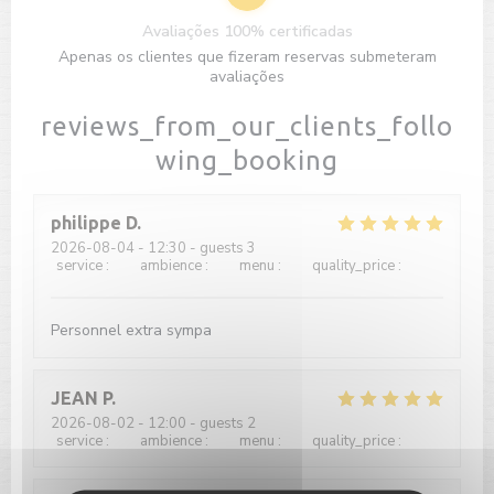
Avaliações 100% certificadas
Apenas os clientes que fizeram reservas submeteram
avaliações
reviews_from_our_clients_follo
wing_booking
philippe
D
2026-08-04
- 12:30 - guests 3
service
:
5
/5
ambience
:
5
/5
menu
:
4
/5
quality_price
:
5
/5
Personnel extra sympa
JEAN
P
2026-08-02
- 12:00 - guests 2
service
:
5
/5
ambience
:
5
/5
menu
:
5
/5
quality_price
:
5
/5