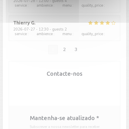
2026-07-28
- 12:00 - guests 4
service
:
4
/5
ambience
:
3
/5
menu
:
3
/5
quality_price
:
3
/5
Thierry
G
2026-07-27
- 12:30 - guests 2
service
:
5
/5
ambience
:
4
/5
menu
:
4
/5
quality_price
:
5
/5
1
2
3
Contacte-nos
Reservar uma mesa
Mantenha-se atualizado
*
Subscrever a nossa newsletter para receber