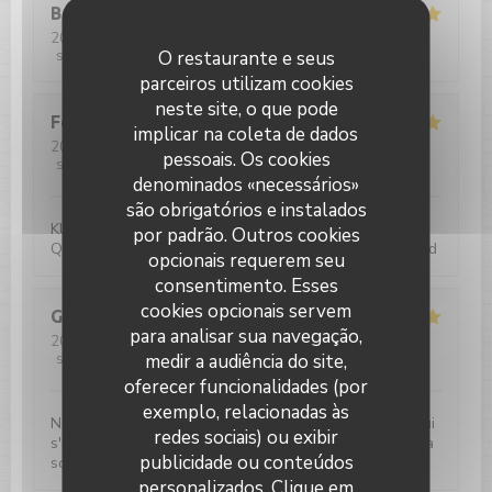
Barbara
M
2026-08-02
- 12:00 - guests 2
O restaurante e seus
service
:
5
/5
ambience
:
5
/5
menu
:
5
/5
quality_price
:
5
/5
parceiros utilizam cookies
neste site, o que pode
Felix
U
implicar na coleta de dados
2026-07-31
- 19:00 - guests 4
pessoais. Os cookies
service
:
5
/5
ambience
:
4
/5
menu
:
4
/5
quality_price
:
5
/5
denominados «necessários»
são obrigatórios e instalados
Klassisch französische Brasserie-Bistro-Küche. Gute
por padrão. Outros cookies
Qualität sehr flotter Service. Äußerst zufriedenstellend
opcionais requerem seu
consentimento. Esses
cookies opcionais servem
Guy
B
para analisar sua navegação,
2026-07-31
- 12:30 - guests 3
medir a audiência do site,
service
:
5
/5
ambience
:
5
/5
menu
:
5
/5
quality_price
:
5
/5
oferecer funcionalidades (por
exemplo, relacionadas às
Nous avons emmené notre maman âgée de 87 ans, qui
redes sociais) ou exibir
s'est régalée et réjouie de la courtoisie du personnel à
publicidade ou conteúdos
son égard.
Le Paris Plage
personalizados. Clique em