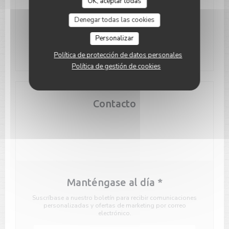
OK, aceptar todas
31 Rue Saint-Jean, 62520 Le Touquet-Paris-Plage
((abre en una nueva vent
62520 Le Touquet
Denegar todas las cookies
03 21 05 59 59
Personalizar
Facebook ((abre en una nueva venta
Instagram ((abre en una nue
Política de protección de datos personales
Política de gestión de cookies
Contacto
Reservar una mesa
Manténgase al día
*
Suscríbase a nuestro boletín para recibir comunicaciones
personalizadas y ofertas de marketing por correo
electrónico.