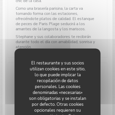
chic de la casa.
Como una brasería parisina, la carta va
tomando forma con las estaciones,
ofreciéndote platos de calidad. El estanque
de peces de Paris Plage seducirá a los
amantes de la langosta y los mariscos.
Stephane y sus colaboradores te recibirán
durante todo el día con amabilidad, sonrisa y
atención.
El restaurante y sus socios
utilizan cookies en este sitio,
Información general
lo que puede implicar la
recopilación de datos
Cocina
personales. Las cookies
Cocina Tradicional, Hecho en casa
denominadas «necesarias»
son obligatorias y se instalan
Tipo de negocio
por defecto. Otras cookies
Restaurante Bar
opcionales requieren su