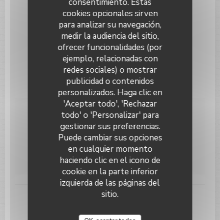
consentimiento. Estas
Servicios
cookies opcionales sirven
Terraza Cubierta, Terraza con Calefacción,
Climatización, Acceso a Discapacitados, Terraza,
para analizar su navegación,
WiFi
medir la audiencia del sitio,
ofrecer funcionalidades (por
Métodos de pago
ejemplo, relacionadas con
Contactless Payment, Eurocard/Mastercard,
redes sociales) o mostrar
Tickets restaurante, Visa, Vouchers de Viaje,
American Express
publicidad o contenidos
Le Paris Plage
personalizados. Haga clic en
'Aceptar todo', 'Rechazar
todo' o 'Personalizar' para
Horario de apertura
gestionar sus preferencias.
Puede cambiar sus opciones
Lun
-
Dom
09:00 - 00:00
en cualquier momento
haciendo clic en el icono de
cookie en la parte inferior
izquierda de las páginas del
sitio.
Dirección