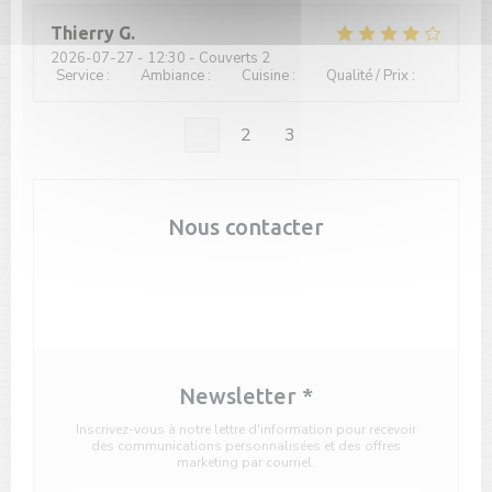
Thierry
G
2026-07-27
- 12:30 - Couverts 2
Service
:
5
/5
Ambiance
:
4
/5
Cuisine
:
4
/5
Qualité / Prix
:
5
/5
1
2
3
Nous contacter
Réserver
Newsletter
*
Inscrivez-vous à notre lettre d'information pour recevoir
des communications personnalisées et des offres
marketing par courriel.