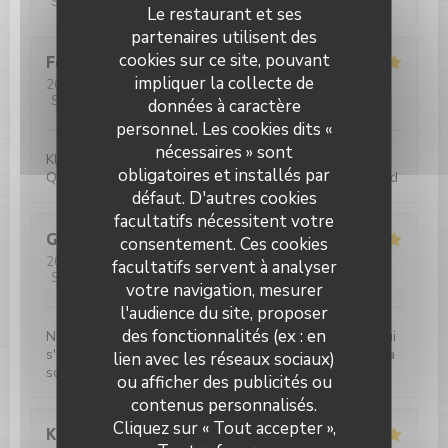
Service
:
5
/5
Ambiance
:
5
/5
Cuisine
:
5
/5
Qualité / Prix
:
5
/5
Le restaurant et ses
partenaires utilisent des
cookies sur ce site, pouvant
Felix
U
impliquer la collecte de
2026-07-31
- 19:00 - Couverts 4
Service
:
5
/5
Ambiance
:
4
/5
Cuisine
:
4
/5
Qualité / Prix
:
5
/5
données à caractère
personnel. Les cookies dits «
nécessaires » sont
Klassisch französische Brasserie-Bistro-Küche. Gute
obligatoires et installés par
Qualität sehr flotter Service. Äußerst zufriedenstellend
défaut. D'autres cookies
facultatifs nécessitent votre
Guy
B
consentement. Ces cookies
2026-07-31
- 12:30 - Couverts 3
facultatifs servent à analyser
Service
:
5
/5
Ambiance
:
5
/5
Cuisine
:
5
/5
Qualité / Prix
:
5
/5
votre navigation, mesurer
l'audience du site, proposer
des fonctionnalités (ex : en
Nous avons emmené notre maman âgée de 87 ans, qui
s'est régalée et réjouie de la courtoisie du personnel à
lien avec les réseaux sociaux)
son égard.
ou afficher des publicités ou
contenus personnalisés.
Le Paris Plage
Cliquez sur « Tout accepter »,
Katrien
M