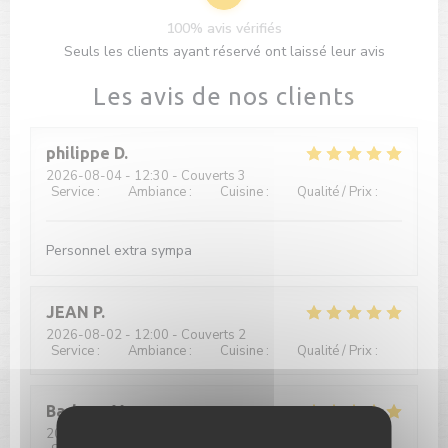
100% avis vérifiés
Seuls les clients ayant réservé ont laissé leur avis
Les avis de nos clients
philippe
D
2026-08-04
- 12:30 - Couverts 3
Service
:
5
/5
Ambiance
:
5
/5
Cuisine
:
4
/5
Qualité / Prix
:
5
/5
Personnel extra sympa
JEAN
P
2026-08-02
- 12:00 - Couverts 2
Service
:
5
/5
Ambiance
:
5
/5
Cuisine
:
5
/5
Qualité / Prix
:
5
/5
Barbara
M
2026-08-02
- 12:00 - Couverts 2