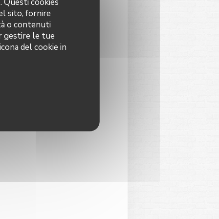
o. Questi cookies
l sito, fornire
ità o contenuti
r gestire le tue
icona del cookie in