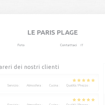
LE PARIS PLAGE
Foto
Recensioni
Contattaci
IT
((apre una nuova finestra))
((apre una nuova finestra))
areri dei nostri clienti
Servizio
:
5
/5
Atmosfera
:
4
/5
Cucina
:
4
/5
Qualità / Prezzo
:
4
/5