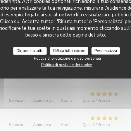
definita. Altri cookies opzionali richiedono il tuo consens
Servizio
:
5
/5
Atmosfera
:
5
/5
Cucina
:
5
/5
Qualità / Prezzo
:
5
/5
ono per analizzare la tua navigazione, misurare l'audience de
ad esempio, legate ai social network) o visualizzare pubblic
 Clicca su 'Accetta tutto', 'Rifiuta tutto' o 'Personalizza' pe
an âgée de 87 ans, qui s'est régalée et réjouie de la
Le Paris Plage
odificare le tue scelte in qualsiasi momento cliccando sull'
n égard.
basso a sinistra delle pagine del sito.
Ok, accetta tutto
Rifiuta tutti i cookie
Personalizza
Servizio
:
5
/5
Atmosfera
:
4
/5
Cucina
:
5
/5
Qualità / Prezzo
:
5
/5
Politica di protezione dei dati personali
Politica di gestione dei cookie
haleureusement avec notre chien (Bouvier bernois). Les plats
serveur était supersympa.
Servizio
:
5
/5
Atmosfera
:
5
/5
Cucina
:
5
/5
Qualità / Prezzo
:
5
/5
Servizio
:
5
/5
Atmosfera
:
5
/5
Cucina
:
5
/5
Qualità / Prezzo
:
5
/5