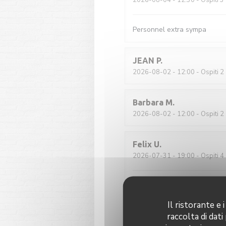
2026-08-04
- 12:30 - Ospiti 3
Personnel extra sympa
JEAN
P
2026-08-02
- 12:00 - Ospiti 2
Barbara
M
2026-08-02
- 12:00 - Ospiti 2
Felix
U
2026-07-31
- 19:00 - Ospiti 4
Klassisch französische Brasse
zufriedenstellend
Il ristorante e
raccolta di dati
Guy
B