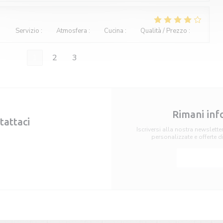
Servizio
:
4
/5
Atmosfera
:
3
/5
Cucina
:
3
/5
Qualità / Prezzo
:
3
/5
1
2
3
Rimani in
tattaci
Iscriversi alla nostra newslette
personalizzate e offerte d
renota
Abbon