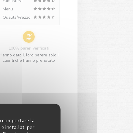
Atmosfera
Menu
Qualità/Prezzo
100% pareri verificati
Hanno dato il loro parere solo i
clienti che hanno prenotato
no comportare la
 e installati per