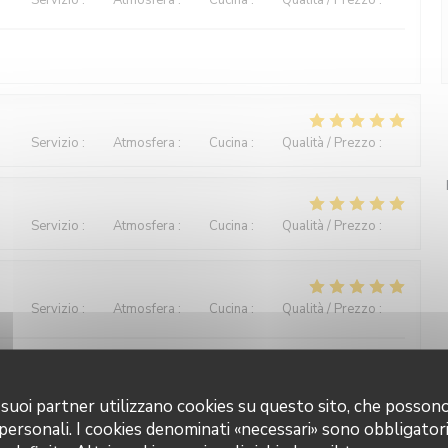
Servizio
:
5
/5
Atmosfera
:
5
/5
Cucina
:
4
/5
Qualità / Prezzo
:
5
/5
Servizio
:
5
/5
Atmosfera
:
5
/5
Cucina
:
5
/5
Qualità / Prezzo
:
5
/5
Servizio
:
5
/5
Atmosfera
:
5
/5
Cucina
:
5
/5
Qualità / Prezzo
:
5
/5
Servizio
:
5
/5
Atmosfera
:
4
/5
Cucina
:
4
/5
Qualità / Prezzo
:
5
/5
rie-Bistro-Küche. Gute Qualität sehr flotter Service. Äußerst
 i suoi partner utilizzano cookies su questo sito, che posso
 personali. I cookies denominati «necessari» sono obbligatori