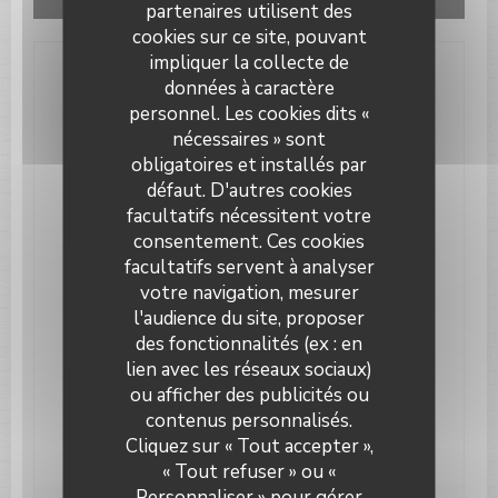
partenaires utilisent des
données de navigation et de localisation.
Autoriser
cookies sur ce site, pouvant
impliquer la collecte de
données à caractère
Infos pratiques
personnel. Les cookies dits «
Cuisine
nécessaires » sont
Cuisine Traditionnelle, Fait maison
obligatoires et installés par
défaut. D'autres cookies
Type de restaurant
facultatifs nécessitent votre
Restaurant Bar
consentement. Ces cookies
facultatifs servent à analyser
Services
votre navigation, mesurer
Terrasse couverte, Terrasse chauffée,
Climatisation, Accès aux personnes à mobilité
l'audience du site, proposer
réduite, Terrasse, Wifi
des fonctionnalités (ex : en
lien avec les réseaux sociaux)
Moyens de paiement
ou afficher des publicités ou
Paiement Sans Contact, Eurocard/Mastercard,
contenus personnalisés.
Titres restaurant, Visa, Chèques Vacances,
Le Paris Plage
American Express
Cliquez sur « Tout accepter »,
« Tout refuser » ou «
Personnaliser » pour gérer