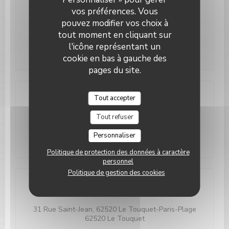
vos préférences. Vous
Horaires
pouvez modifier vos choix à
tout moment en cliquant sur
Lun
-
Dim
09h00 - 00h00
l'icône représentant un
cookie en bas à gauche des
pages du site.
Tout accepter
Accès
Tout refuser
Parking
Parking Saint-Jean 2
Personnaliser
Politique de protection des données à caractère
personnel
Politique de gestion des cookies
Adresse
31 Rue Saint-Jean, 62520 Le Touquet-Paris-Plage
((ouvre une nouvelle fenêt
62520 Le Touquet