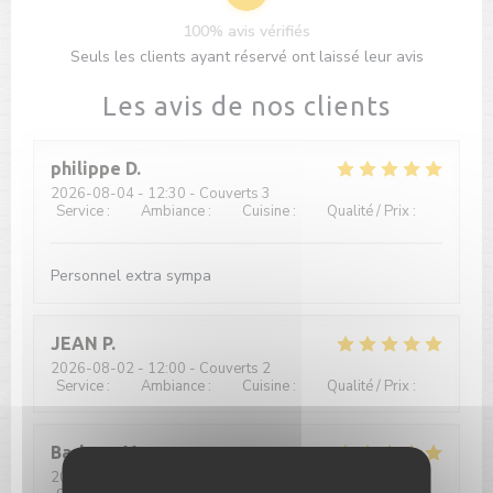
100% avis vérifiés
Seuls les clients ayant réservé ont laissé leur avis
Les avis de nos clients
philippe
D
2026-08-04
- 12:30 - Couverts 3
Service
:
5
/5
Ambiance
:
5
/5
Cuisine
:
4
/5
Qualité / Prix
:
5
/5
Personnel extra sympa
JEAN
P
2026-08-02
- 12:00 - Couverts 2
Service
:
5
/5
Ambiance
:
5
/5
Cuisine
:
5
/5
Qualité / Prix
:
5
/5
Barbara
M
2026-08-02
- 12:00 - Couverts 2