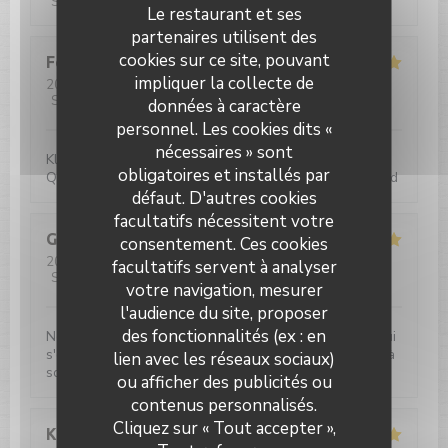
Service
:
5
/5
Ambiance
:
5
/5
Cuisine
:
5
/5
Qualité / Prix
:
5
/5
Le restaurant et ses
partenaires utilisent des
cookies sur ce site, pouvant
Felix
U
impliquer la collecte de
2026-07-31
- 19:00 - Couverts 4
Service
:
5
/5
Ambiance
:
4
/5
Cuisine
:
4
/5
Qualité / Prix
:
5
/5
données à caractère
personnel. Les cookies dits «
nécessaires » sont
Klassisch französische Brasserie-Bistro-Küche. Gute
obligatoires et installés par
Qualität sehr flotter Service. Äußerst zufriedenstellend
défaut. D'autres cookies
facultatifs nécessitent votre
Guy
B
consentement. Ces cookies
2026-07-31
- 12:30 - Couverts 3
facultatifs servent à analyser
Service
:
5
/5
Ambiance
:
5
/5
Cuisine
:
5
/5
Qualité / Prix
:
5
/5
votre navigation, mesurer
l'audience du site, proposer
des fonctionnalités (ex : en
Nous avons emmené notre maman âgée de 87 ans, qui
s'est régalée et réjouie de la courtoisie du personnel à
lien avec les réseaux sociaux)
son égard.
ou afficher des publicités ou
contenus personnalisés.
Le Paris Plage
Cliquez sur « Tout accepter »,
Katrien
M