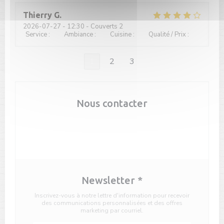
Thierry
G
2026-07-27
- 12:30 - Couverts 2
Service
:
5
/5
Ambiance
:
4
/5
Cuisine
:
4
/5
Qualité / Prix
:
5
/5
1
2
3
Nous contacter
Réserver
Newsletter
*
Inscrivez-vous à notre lettre d'information pour recevoir
des communications personnalisées et des offres
marketing par courriel.