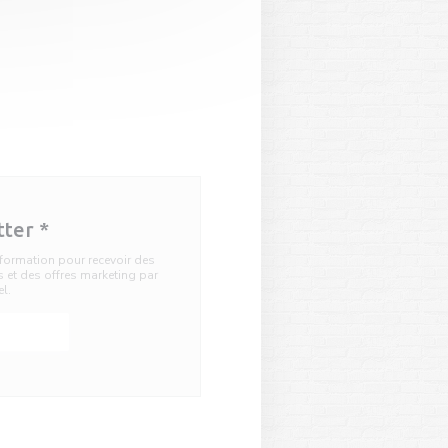
tter
*
information pour recevoir des
et des offres marketing par
el.
ner