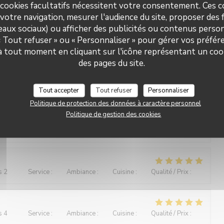
 cookies facultatifs nécessitent votre consentement. Ces co
s 3
Service
:
5
/5
Ambiance
:
5
/5
Cuisine
:
5
/5
Qualité / Prix
:
5
/5
votre navigation, mesurer l'audience du site, proposer des f
seaux sociaux) ou afficher des publicités ou contenus person
 « Tout refuser » ou « Personnaliser » pour gérer vos préfé
an âgée de 87 ans, qui s'est régalée et réjouie de la
Le Paris Plage
n égard.
 à tout moment en cliquant sur l'icône représentant un coo
des pages du site.
Tout accepter
Tout refuser
Personnaliser
s 2
Service
:
5
/5
Ambiance
:
4
/5
Cuisine
:
5
/5
Qualité / Prix
:
5
/5
Politique de protection des données à caractère personnel
Politique de gestion des cookies
haleureusement avec notre chien (Bouvier bernois). Les plats
serveur était supersympa.
s 2
Service
:
5
/5
Ambiance
:
5
/5
Cuisine
:
5
/5
Qualité / Prix
:
5
/5
s 4
Service
:
5
/5
Ambiance
:
5
/5
Cuisine
:
5
/5
Qualité / Prix
:
5
/5