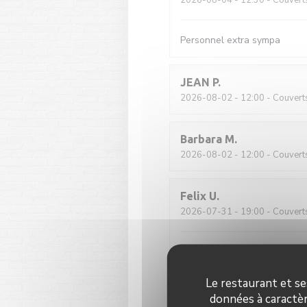
2026-08-04
- 12:30 - Couvert
Personnel extra sympa
JEAN
P
2026-08-02
- 12:00 - Couvert
Barbara
M
2026-08-02
- 12:00 - Couvert
Felix
U
2026-07-31
- 19:00 - Couvert
Klassisch französische Brasse
zufriedenstellend
Le restaurant et se
données à caractèr
Guy
B