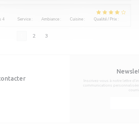
s 4
Service
:
4
/5
Ambiance
:
3
/5
Cuisine
:
3
/5
Qualité / Prix
:
3
/5
1
2
3
Newsle
contacter
Inscrivez-vous à notre lettre d'
communications personnalisées 
courri
server
S'abon