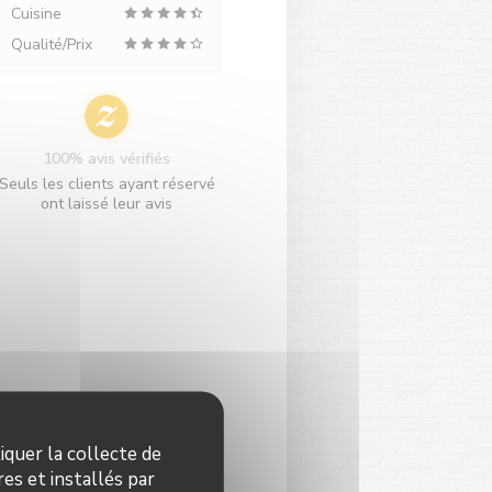
Cuisine
Qualité/Prix
100% avis vérifiés
Seuls les clients ayant réservé
ont laissé leur avis
iquer la collecte de
es et installés par