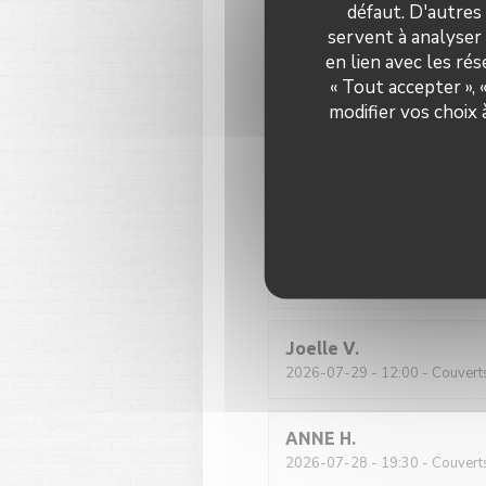
défaut. D'autres
2026-07-31
- 12:30 - Couvert
servent à analyser 
en lien avec les ré
« Tout accepter »,
Nous avons emmené notre mam
courtoisie du personnel à so
modifier vos choix
Katrien
M
2026-07-28
- 19:30 - Couvert
Nous sommes accuellis très c
étaient bien soignés. Notre 
Joelle
V
2026-07-29
- 12:00 - Couvert
ANNE
H
2026-07-28
- 19:30 - Couvert