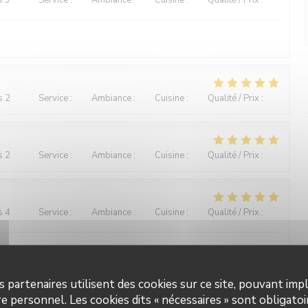
s 3
Service
:
5
/5
Ambiance
:
5
/5
Cuisine
:
4
/5
Qualité / Prix
:
5
/5
s 2
Service
:
5
/5
Ambiance
:
5
/5
Cuisine
:
5
/5
Qualité / Prix
:
5
/5
s 2
Service
:
5
/5
Ambiance
:
5
/5
Cuisine
:
5
/5
Qualité / Prix
:
5
/5
s 4
Service
:
5
/5
Ambiance
:
4
/5
Cuisine
:
4
/5
Qualité / Prix
:
5
/5
rie-Bistro-Küche. Gute Qualität sehr flotter Service. Äußerst
s partenaires utilisent des cookies sur ce site, pouvant impl
e personnel. Les cookies dits « nécessaires » sont obligatoir