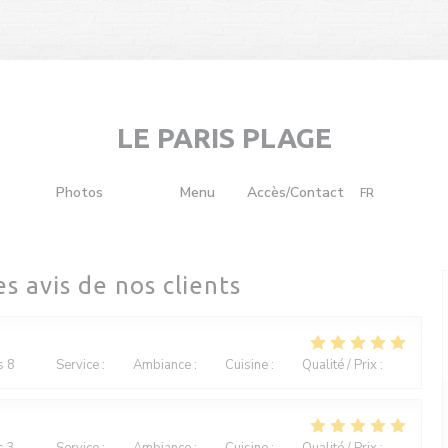
LE PARIS PLAGE
((ouvre une nouvelle fenêtre))
Photos
Avis
Menu
Accès/Contact
FR
((ouvre une nouvelle fenêtre))
es avis de nos clients
s 8
Service
:
5
/5
Ambiance
:
4
/5
Cuisine
:
4
/5
Qualité / Prix
:
4
/5